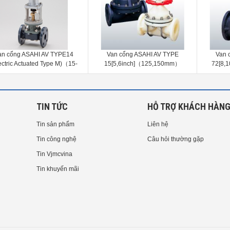
Van cổng ASAHI AV TYPE
Van cổng ASAHI AV TYPE
Van cổng
5[5,6inch]（125,150mm）
72[8,10inch]（200,250mm）
S
Specif
TIN TỨC
HỖ TRỢ KHÁCH HÀN
Tin sản phẩm
Liên hệ
Tin công nghệ
Câu hỏi thường gặp
Tin Vjmcvina
Tin khuyến mãi