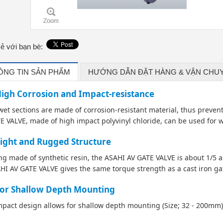
sẻ với bạn bè:
ÔNG TIN SẢN PHẨM
HƯỚNG DẪN ĐẶT HÀNG & VẬN CHU
igh Corrosion and Impact-resistance
 wet sections are made of corrosion-resistant material, thus preven
E VALVE, made of high impact polyvinyl chloride, can be used for 
ight and Rugged Structure
ng made of synthetic resin, the ASAHI AV GATE VALVE is about 1/5 as
HI AV GATE VALVE gives the same torque strength as a cast iron gat
or Shallow Depth Mounting
pact design allows for shallow depth mounting (Size; 32 - 200mm)