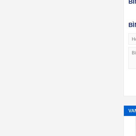
B
BÌ
VA