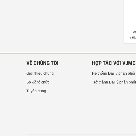
Van cổng ASAHI AV TYPE 14[1/2-
Van cổng ASAHI AV TYPE14
4inch]（15-100mm)
(Electric Actuated Type M)（15-
1
100mm）
VỀ CHÚNG TÔI
HỢP TÁC VỚI VJMC
Giới thiệu chung
Hệ thống Đại lý phân phối
Sơ đồ tổ chức
Trở thành Đại lý phân phối
Tuyển dụng