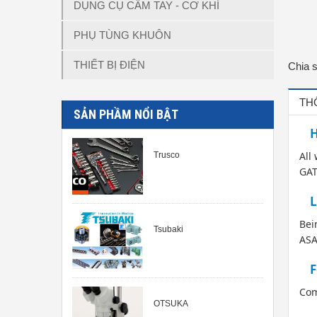
DỤNG CỤ CẦM TAY - CƠ KHÍ
PHỤ TÙNG KHUÔN
THIẾT BỊ ĐIỆN
Chia 
TH
SẢN PHẦM NỔI BẬT
H
All
Trusco
GAT
L
Bei
Tsubaki
ASA
F
Com
OTSUKA