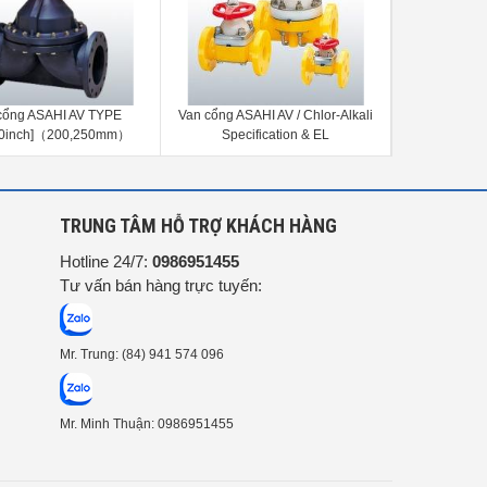
 ASAHI AV / Chlor-Alkali
Van cổng ASAHI AV VALVE (FOR
Van cổng AS
pecification & EL
VACUUM SEWAGE)
Seal) CAP 
ication[1/2-4inch]（15-
100mm）
G
TRUNG TÂM HỖ TRỢ KHÁCH HÀNG
Hotline 24/7:
0986951455
Tư vấn bán hàng trực tuyến:
Mr. Trung: (84) 941 574 096
Mr. Minh Thuận: 0986951455