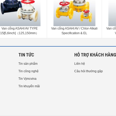
Van cổng ASAHI AV TYPE
Van cổng ASAHI AV / Chlor-Alkali
Van cổn
5[5,6inch]（125,150mm）
Specification & EL
V
Specification[1/2-4inch]（15-
100mm）
TIN TỨC
HỖ TRỢ KHÁCH HÀN
Tin sản phẩm
Liên hệ
Tin công nghệ
Câu hỏi thường gặp
Tin Vjmcvina
Tin khuyến mãi