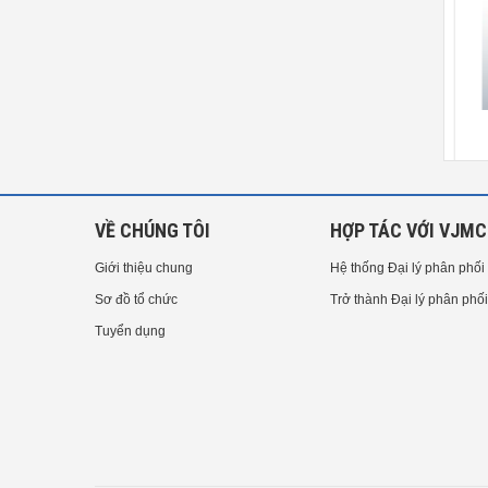
Van cổng ASAHI AV TYPE 14[1/2-
Van cổng ASAHI AV TYPE14
4inch]（15-100mm)
(Electric Actuated Type M)（15-
1
100mm）
VỀ CHÚNG TÔI
HỢP TÁC VỚI VJMC
Giới thiệu chung
Hệ thống Đại lý phân phối
Sơ đồ tổ chức
Trở thành Đại lý phân phối
Tuyển dụng