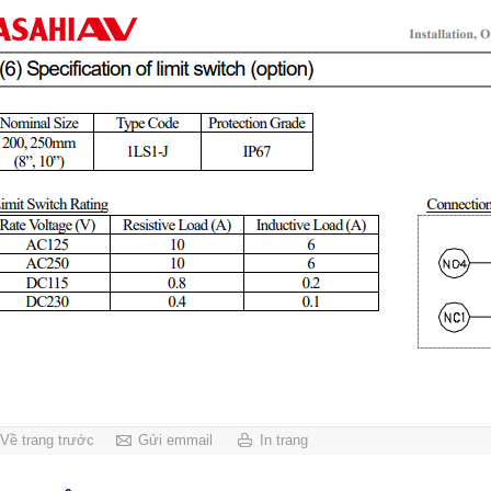
Về trang trước
Gửi emmail
In trang