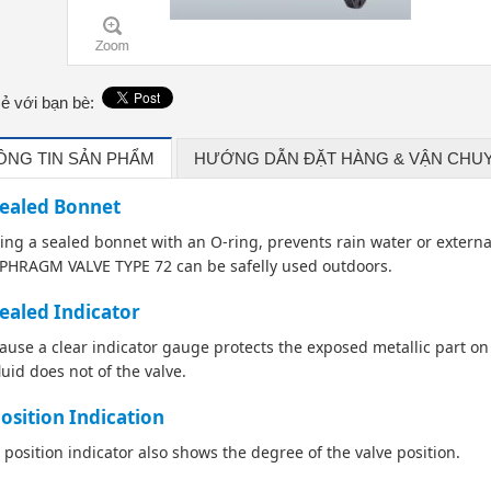
sẻ với bạn bè:
ÔNG TIN SẢN PHẨM
HƯỚNG DẪN ĐẶT HÀNG & VẬN CHU
ealed Bonnet
ing a sealed bonnet with an O-ring, prevents rain water or extern
PHRAGM VALVE TYPE 72 can be safelly used outdoors.
ealed Indicator
ause a clear indicator gauge protects the exposed metallic part on
fluid does not of the valve.
osition Indication
 position indicator also shows the degree of the valve position.