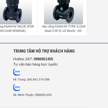
g ASAHI AV VALVE (FOR
Van cổng ASAHI AV TYPE-S (Soft
Van cổng 
ACUUM SEWAGE)
Seal) CAP [2 1/2-8inch]（65-
(PLUG) CA
200mm）
G
TRUNG TÂM HỖ TRỢ KHÁCH HÀNG
Hotline 24/7:
0986951455
Tư vấn bán hàng trực tuyến:
Mr. Trung: (84) 941 574 096
Mr. Minh Thuận: 0986951455