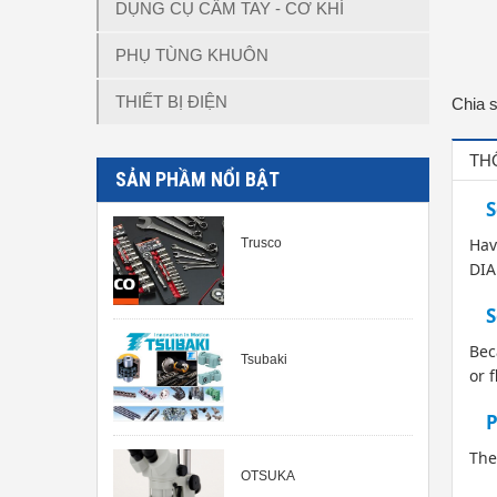
DỤNG CỤ CẦM TAY - CƠ KHÍ
PHỤ TÙNG KHUÔN
THIẾT BỊ ĐIỆN
Chia 
TH
SẢN PHẦM NỔI BẬT
S
Hav
Trusco
DIA
S
Bec
Tsubaki
or 
P
The
OTSUKA