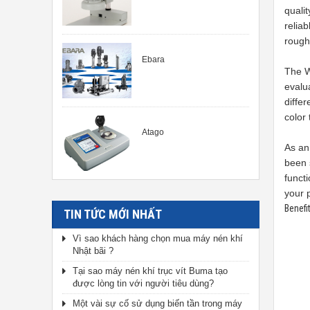
quali
relia
rough
Ebara
The W
evalu
diffe
color
Atago
As an
been 
funct
your p
Benefi
TIN TỨC MỚI NHẤT
Vì sao khách hàng chọn mua máy nén khí
Nhật bãi ?
Tại sao máy nén khí trục vít Buma tạo
được lòng tin với người tiêu dùng?
Một vài sự cố sử dụng biến tần trong máy