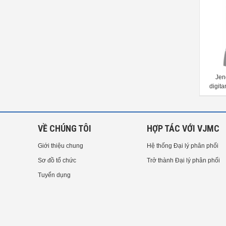
JENOPTIK HOMMEL-ETAMIC
JENOPTIK HOMMEL-ETAMIC
Jen
sirius
valvescan Motorized valve seat
digita
gage
VỀ CHÚNG TÔI
HỢP TÁC VỚI VJMC
Giới thiệu chung
Hệ thống Đại lý phân phối
Sơ đồ tổ chức
Trở thành Đại lý phân phối
Tuyển dụng