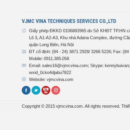
VJMC VINA TECHNIQUES SERVICES CO.,LTD
Giấy phép ĐKKD 0106883965 do Sở KHĐT TP.HN cấ
Lô 3, A1-A2-A3, Khu nhà Adana Complex, đường Cầu
quận Long Biên, Hà Nội
ĐT cố định: (84 - 24) 3871 2928/ 3266 5226; Fax: (84
Mobile: 0911.385.058
Email: sales16@vjmcvina.com; Skype: kennybuivan;
wxid_0cko4djabu7822
Website: vjmcvina.com
Copyright © 2015 vjmcvina.com. All rights reserved.
Thiế