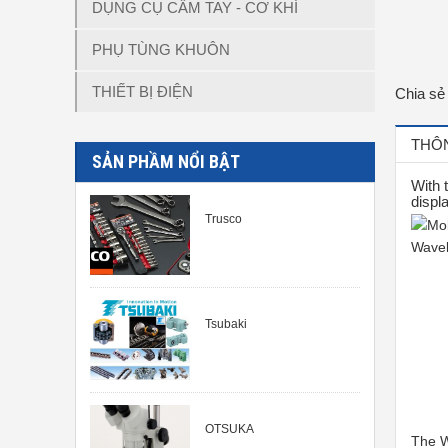
DỤNG CỤ CẦM TAY - CƠ KHÍ
PHỤ TÙNG KHUÔN
THIẾT BỊ ĐIỆN
Chia sẻ
THÔN
SẢN PHẦM NỔI BẬT
With 
displ
Trusco
Wave
Tsubaki
OTSUKA
The W