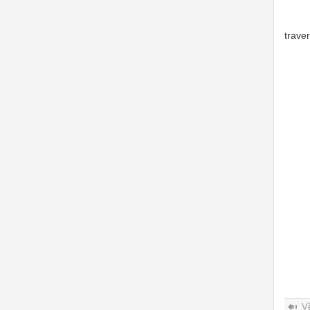
traver
V