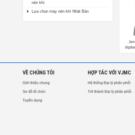
nén khí
Lựa chọn máy nén khí Nhật Bản
JENOPTIK HOMMEL-ETAMIC
JENOPTIK HOMMEL-ETAMIC
Jen
sirius
valvescan Motorized valve seat
digita
gage
VỀ CHÚNG TÔI
HỢP TÁC VỚI VJMC
Giới thiệu chung
Hệ thống Đại lý phân phối
Sơ đồ tổ chức
Trở thành Đại lý phân phối
Tuyển dụng