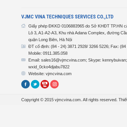
VJMC VINA TECHNIQUES SERVICES CO.,LTD
Giấy phép ĐKKD 0106883965 do Sở KHĐT TP.HN cấ
Lô 3, A1-A2-A3, Khu nhà Adana Complex, đường Cầu
quận Long Biên, Hà Nội
ĐT cố định: (84 - 24) 3871 2928/ 3266 5226; Fax: (84
Mobile: 0911.385.058
Email: sales16@vjmcvina.com; Skype: kennybuivan;
wxid_0cko4djabu7822
Website: vjmcvina.com
Copyright © 2015 vjmcvina.com. All rights reserved.
Thiế