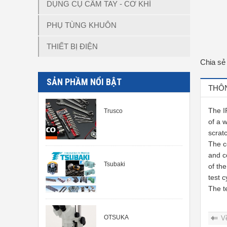
DỤNG CỤ CẦM TAY - CƠ KHÍ
PHỤ TÙNG KHUÔN
THIẾT BỊ ĐIỆN
Chia sẻ
SẢN PHẦM NỔI BẬT
THÔN
The I
Trusco
of a 
scrat
The c
and c
Tsubaki
of th
test c
The t
OTSUKA
V