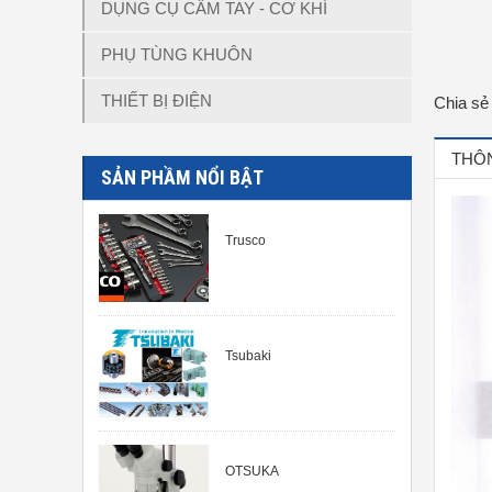
DỤNG CỤ CẦM TAY - CƠ KHÍ
PHỤ TÙNG KHUÔN
THIẾT BỊ ĐIỆN
Chia sẻ
THÔN
SẢN PHẦM NỔI BẬT
Trusco
Tsubaki
OTSUKA