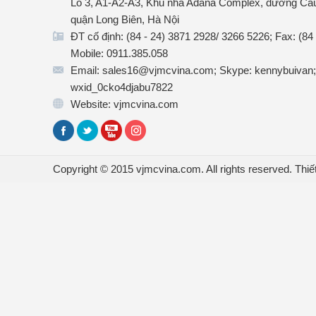
Lô 3, A1-A2-A3, Khu nhà Adana Complex, đường Cầu
quận Long Biên, Hà Nội
ĐT cố định: (84 - 24) 3871 2928/ 3266 5226; Fax: (84
Mobile: 0911.385.058
Email: sales16@vjmcvina.com; Skype: kennybuivan;
wxid_0cko4djabu7822
Website: vjmcvina.com
Copyright © 2015 vjmcvina.com. All rights reserved.
Thiế