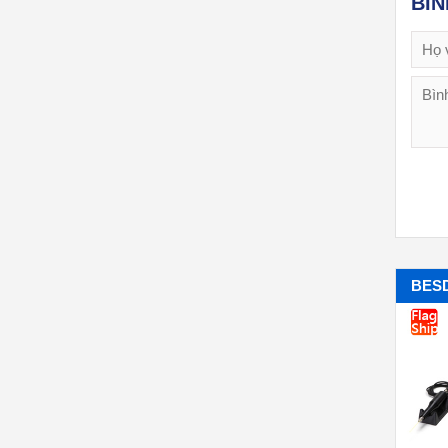
BÌ
BES