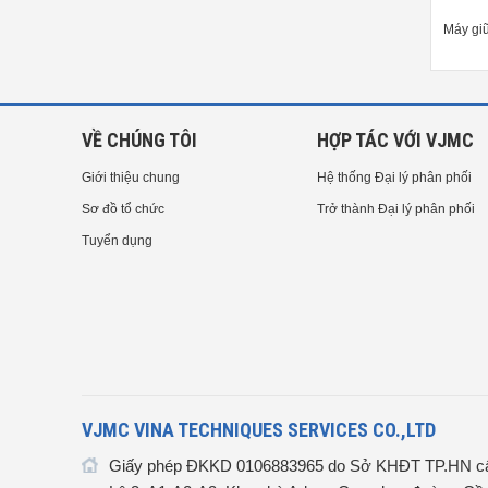
y giũa hơi dùng khí nén Besida
Máy giũa sóng siêu âm Besdia AR-
Máy gi
US-70, US-100, US-200
600E, AR-600
VỀ CHÚNG TÔI
HỢP TÁC VỚI VJMC
Giới thiệu chung
Hệ thống Đại lý phân phối
Sơ đồ tổ chức
Trở thành Đại lý phân phối
Tuyển dụng
VJMC VINA TECHNIQUES SERVICES CO.,LTD
Giấy phép ĐKKD 0106883965 do Sở KHĐT TP.HN cấ