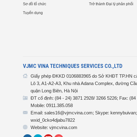
Sơ đồ tổ chức
Trở thành Đại lý phân phối
Tuyển dụng
VJMC VINA TECHNIQUES SERVICES CO.,LTD
Giấy phép ĐKKD 0106883965 do Sở KHĐT TP.HN cấ
Lô 3, A1-A2-A3, Khu nhà Adana Complex, đường Cầu
quận Long Biên, Hà Nội
ĐT cố định: (84 - 24) 3871 2928/ 3266 5226; Fax: (84
Mobile: 0911.385.058
Email: sales16@vjmcvina.com; Skype: kennybuivan;
wxid_0cko4djabu7822
Website: vjmcvina.com