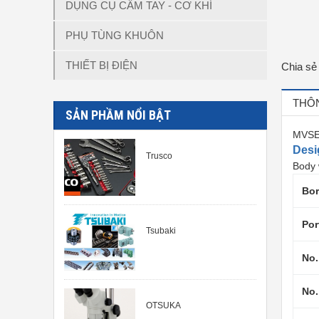
DỤNG CỤ CẦM TAY - CƠ KHÍ
PHỤ TÙNG KHUÔN
THIẾT BỊ ĐIỆN
Chia sẻ
THÔN
SẢN PHẦM NỔI BẬT
MVSE
Desi
Trusco
Body 
Bor
Por
Tsubaki
No.
No.
OTSUKA