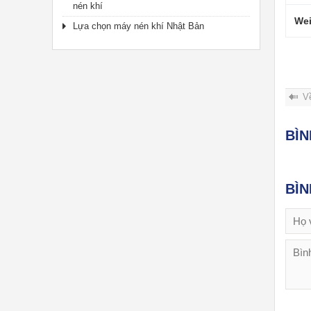
nén khí
Wei
Lựa chọn máy nén khí Nhật Bản
V
BÌ
BÌ