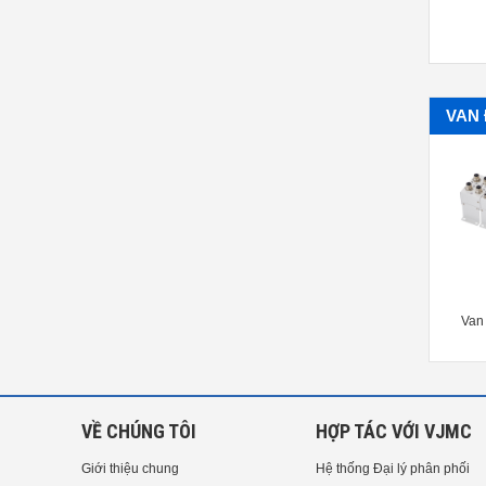
VAN 
V SERIES SOLENOID AIRTAC
7S SERIES INTEGRATED
Van 
VALVE
SOLENOID AIRTAC VALVE
VỀ CHÚNG TÔI
HỢP TÁC VỚI VJMC
Giới thiệu chung
Hệ thống Đại lý phân phối