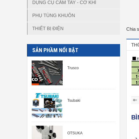
DỤNG CỤ CẦM TAY - CƠ KHÍ
PHỤ TÙNG KHUÔN
THIẾT BỊ ĐIỆN
Chia 
TH
SẢN PHẦM NỔI BẬT
Trusco
Tsubaki
B
OTSUKA