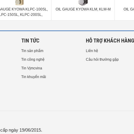
GAUGE KYOWA KLPC-100SL,
OIL GAUGE KYOWA KLM, KLM-M
OIL G
LPC-150SL, KLPC-200SL,
LPC-250SL, KLPC-300SL,
LPC-350SL, KLPC-400SL,
LPC-450SL, KLPC-500SL
TIN TỨC
HỖ TRỢ KHÁCH HÀN
Tin sản phẩm
Liên hệ
Tin công nghệ
Câu hỏi thường gặp
Tin Vjmcvina
Tin khuyến mãi
ấp ngày 19/06/2015.