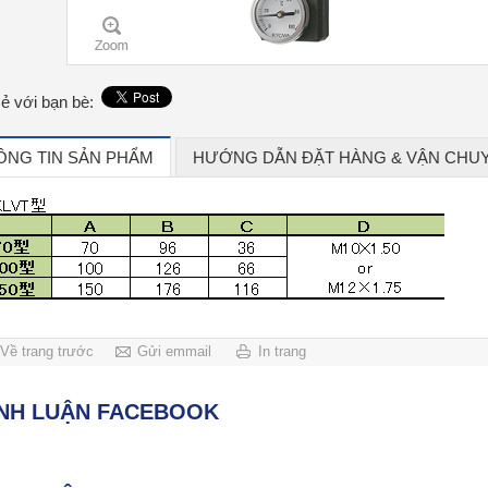
sẻ với bạn bè:
ÔNG TIN SẢN PHẨM
HƯỚNG DẪN ĐẶT HÀNG & VẬN CHU
Về trang trước
Gửi emmail
In trang
ÌNH LUẬN FACEBOOK