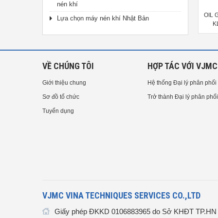
nén khí
OIL GAUGE KYOWA KLM-150AV,
OIL GAUGE KYOWA KLPC-100FL,
OIL 
Lựa chọn máy nén khí Nhật Bản
KLM-200AV, KLM-250AV, KLM-
KLPC-150FL, KLPC-200FL, KLPC-
K
300AV, KLM-350AV, KLM-400AV,
250FL, KLPC-300FL, KLPC-
K
KLM-450AV, KLM-500AV
350FL, KLPC-400FL, KLPC-
K
450FL, KLPC-500FL
K
VỀ CHÚNG TÔI
HỢP TÁC VỚI VJMC
Giới thiệu chung
Hệ thống Đại lý phân phối
Sơ đồ tổ chức
Trở thành Đại lý phân phối
Tuyển dụng
VJMC VINA TECHNIQUES SERVICES CO.,LTD
Giấy phép ĐKKD 0106883965 do Sở KHĐT TP.HN c