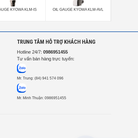
AUGE KYOWA KLM-IS
OIL GAUGE KYOWA KLM-AVL
OIL GAUGE
G
TRUNG TÂM HỖ TRỢ KHÁCH HÀNG
Hotline 24/7:
0986951455
Tư vấn bán hàng trực tuyến:
Mr. Trung: (84) 941 574 096
Mr. Minh Thuận: 0986951455