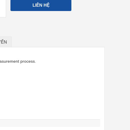
LIÊN HỆ
YỂN
easurement process.