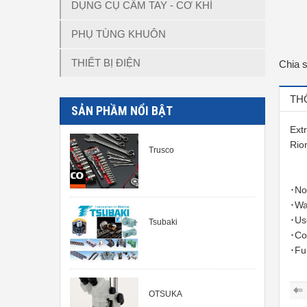
DỤNG CỤ CẦM TAY - CƠ KHÍ
PHỤ TÙNG KHUÔN
THIẾT BỊ ĐIỆN
Chia 
TH
SẢN PHẦM NỔI BẬT
Ext
Rio
Trusco
･No
･Wa
･Us
Tsubaki
･Co
･Fu
OTSUKA