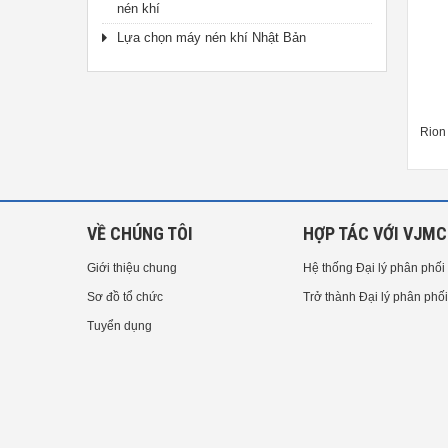
nén khí
Lựa chọn máy nén khí Nhật Bản
Rion Charge Converter VP-42
Tủ không tiếng vang Rion
Rion 
Anechoic Box (Compact Type) RK-
SERIES
VỀ CHÚNG TÔI
HỢP TÁC VỚI VJMC
Giới thiệu chung
Hệ thống Đại lý phân phối
Sơ đồ tổ chức
Trở thành Đại lý phân phối
Tuyển dụng