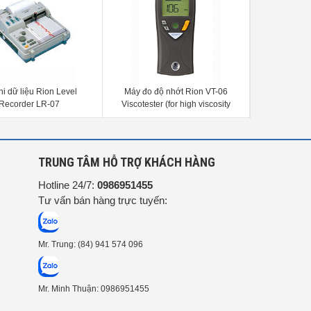
hi dữ liệu Rion Level
Máy đo độ nhớt Rion VT-06
Thiết bị hiệ
Recorder LR-07
Viscotester (for high viscosity
VE-10 Cal
measurement)
G
TRUNG TÂM HỖ TRỢ KHÁCH HÀNG
Hotline 24/7:
0986951455
Tư vấn bán hàng trực tuyến:
Mr. Trung: (84) 941 574 096
Mr. Minh Thuận: 0986951455