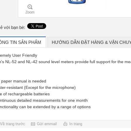
sẻ với bạn bè:
ÔNG TIN SẢN PHẨM
HƯỚNG DẪN ĐẶT HÀNG & VẬN CHU
remely User Friendly
n's NL-52 and NL-42 sound level meters provide full support for the m
 paper manual is needed
ter-resistant (Except for the microphone)
e of rechargeable batteries
ntinuous detailed measurements for one month
nctionality can be extended by a range of options
Về trang trước
Gửi emmail
In trang