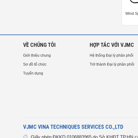
nd Speed Alarm Controller PCE-
Wind Speed Alarm Controller PCE-
Wind S
WSAC 50W 24
WSAC 50W 230-ICA incl ISO
calibration
VỀ CHÚNG TÔI
HỢP TÁC VỚI VJMC
Giới thiệu chung
Hệ thống Đại lý phân phối
Sơ đồ tổ chức
Trở thành Đại lý phân phối
Tuyển dụng
VJMC VINA TECHNIQUES SERVICES CO.,LTD
Giấy phép ĐKKD 0106883965 do Sở KHĐT TP.HN cấ