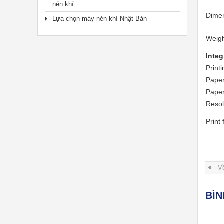
nén khí
Dime
Lựa chọn máy nén khí Nhật Bản
Weig
Integ
Print
Paper
Paper
Resol
Print 
V
BÌ