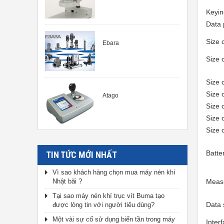
Keyin
Data 
Size 
Ebara
S
ize 
S
ize 
S
ize 
Atago
S
ize 
S
ize 
S
ize 
Batter
TIN TỨC MỚI NHẤT
Vì sao khách hàng chọn mua máy nén khí
Nhật bãi ?
Meas
Tại sao máy nén khí trục vít Buma tạo
Data 
được lòng tin với người tiêu dùng?
Một vài sự cố sử dụng biến tần trong máy
Inter