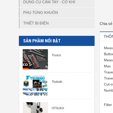
DỤNG CỤ CẦM TAY - CƠ KHÍ
PHỤ TÙNG KHUÔN
THIẾT BỊ ĐIỆN
Chia sẻ
THÔN
SẢN PHẦM NỔI BẬT
Measu
Butto
Trusco
Measu
Max. 
Trave
Trave
Tsubaki
Cut-o
Numbe
Filter
OTSUKA