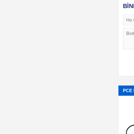
BÌ
PCE