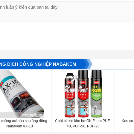
NG DỊCH CÔNG NGHIỆP NABAKEM
 chống oxi hóa cho ống đồng
Chát bịt kín khe hơ OK Foam PUF-
Keo có 
Nabakem AX-10
40, PUF-50, PUF-20