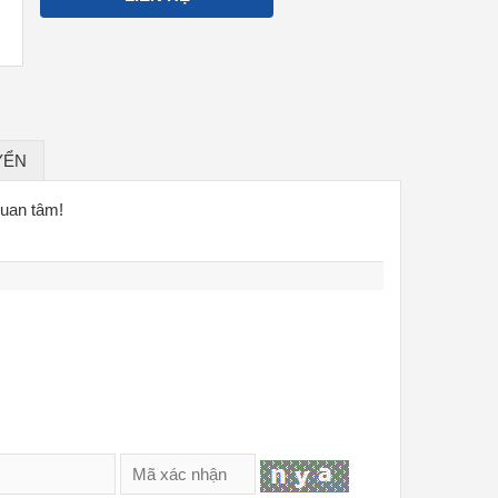
YỂN
quan tâm!