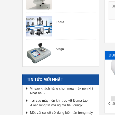
Ebara
Atago
DU
TIN TỨC MỚI NHẤT
Vì sao khách hàng chọn mua máy nén khí
Nhật bãi ?
Tại sao máy nén khí trục vít Buma tạo
Sơn phủ phản quang Nabakem
Chất chống trơn cho dây đai
Chất
được lòng tin với người tiêu dùng?
FX-1
Nabakem BD-3
Một vài sự cố sử dụng biến tần trong máy