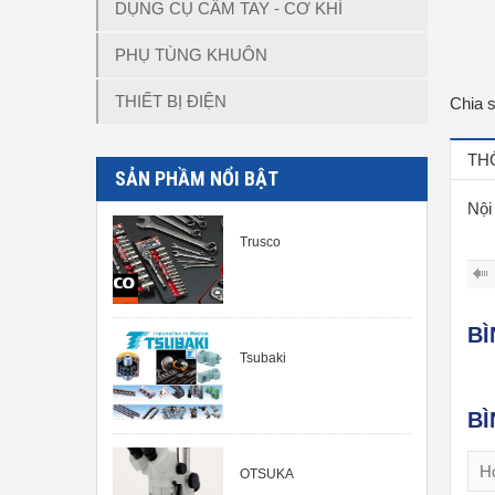
DỤNG CỤ CẦM TAY - CƠ KHÍ
PHỤ TÙNG KHUÔN
THIẾT BỊ ĐIỆN
Chia 
TH
SẢN PHẦM NỔI BẬT
Nội
Trusco
B
Tsubaki
BÌ
OTSUKA