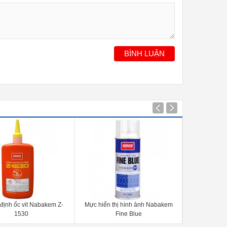
BÌNH LUẬN
định ốc vit Nabakem Z-
Mực hiển thị hình ảnh Nabakem
Chất làm lạn
1530
Fine Blue