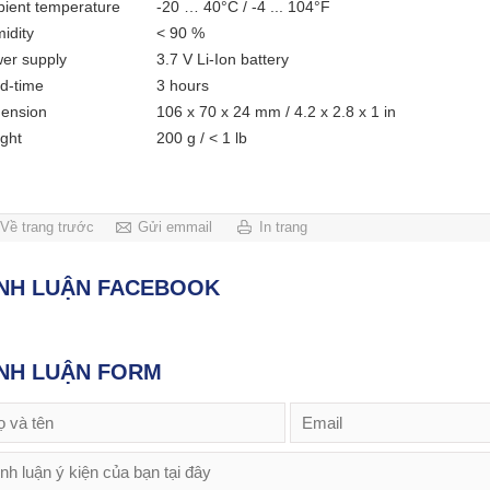
ient temperature
-20 … 40°C / -4 ... 104°F
idity
< 90 %
er supply
3.7 V Li-Ion battery
d-time
3 hours
ension
106 x 70 x 24 mm / 4.2 x 2.8 x 1 in
ght
200 g / < 1 lb
Về trang trước
Gửi emmail
In trang
ÌNH LUẬN FACEBOOK
NH LUẬN FORM