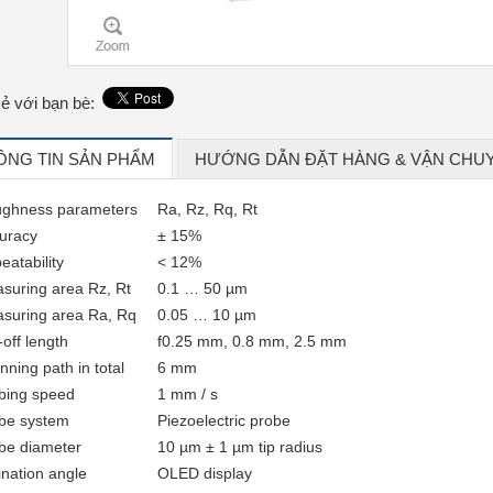
sẻ với bạn bè:
ÔNG TIN SẢN PHẨM
HƯỚNG DẪN ĐẶT HÀNG & VẬN CHU
ughness parameters
Ra, Rz, Rq, Rt
uracy
± 15%
eatability
< 12%
suring area Rz, Rt
0.1 … 50 µm
suring area Ra, Rq
0.05 … 10 µm
-off length
f0.25 mm, 0.8 mm, 2.5 mm
nning path in total
6 mm
bing speed
1 mm / s
be system
Piezoelectric probe
be diameter
10 µm ± 1 µm tip radius
lination angle
OLED display