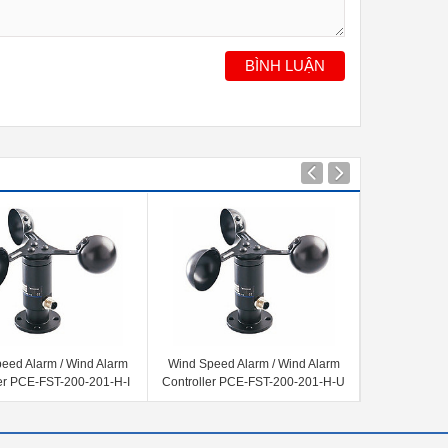
BÌNH LUẬN
eed Alarm / Wind Alarm
Wind Speed Alarm / Wind Alarm
Máy đo tốc 
ler PCE-FST-200-201-H-I
Controller PCE-FST-200-201-H-U
Alarm / Win
PCE-F