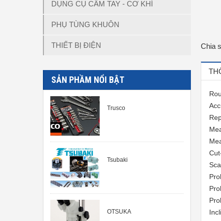
DỤNG CỤ CẦM TAY - CƠ KHÍ
PHỤ TÙNG KHUÔN
THIẾT BỊ ĐIỆN
Chia 
TH
SẢN PHẦM NỔI BẬT
Ro
Acc
Trusco
Rep
Mea
Mea
Cut
Tsubaki
Sca
Pro
Pro
Pro
OTSUKA
Inc