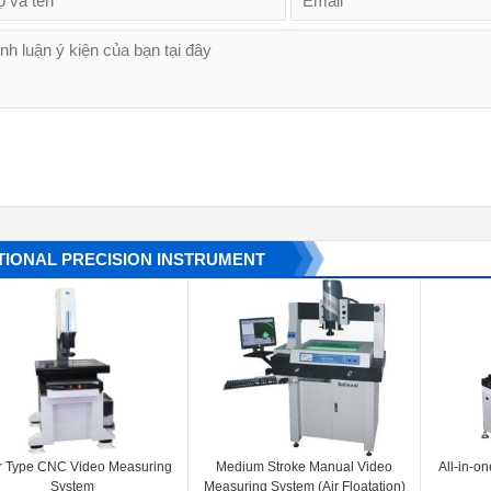
TIONAL PRECISION INSTRUMENT
r Type CNC Video Measuring
Medium Stroke Manual Video
All-in-o
System
Measuring System (Air Floatation)