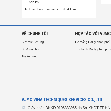
nén khí
Rational, loại cơ bản G series)
tự động VMS-H series)
Lựa chọn máy nén khí Nhật Bản
VỀ CHÚNG TÔI
HỢP TÁC VỚI VJMC
Giới thiệu chung
Hệ thống Đại lý phân phối
Sơ đồ tổ chức
Trở thành Đại lý phân phối
Tuyển dụng
VJMC VINA TECHNIQUES SERVICES CO.,LTD
Giấy phép ĐKKD 0106883965 do Sở KHĐT TP.HN c