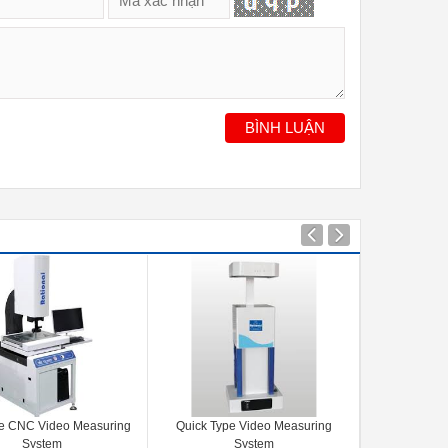
BÌNH LUẬN
ne CNC Video Measuring
Quick Type Video Measuring
Long St
System
System
Measuring Sys