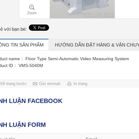
sẻ với bạn bè:
ÔNG TIN SẢN PHẨM
HƯỚNG DẪN ĐẶT HÀNG & VẬN CHU
duct name：
Floor Type Semi-Automatic Video Measuring System
duct ID：
VMS-5040M
Về trang trước
Gửi emmail
In trang
ÌNH LUẬN FACEBOOK
NH LUẬN FORM