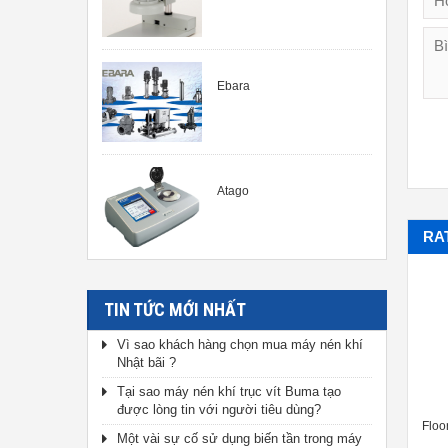
Ebara
Atago
RA
TIN TỨC MỚI NHẤT
Vì sao khách hàng chọn mua máy nén khí
Nhật bãi ?
Tại sao máy nén khí trục vít Buma tạo
được lòng tin với người tiêu dùng?
Rational Manual Video Measuring
Rational CNC Video Measuring
Floo
Một vài sự cố sử dụng biến tần trong máy
System (Máy đo tọa độ 2 chiều
System (Máy đo tọa độ 2 chiều loại