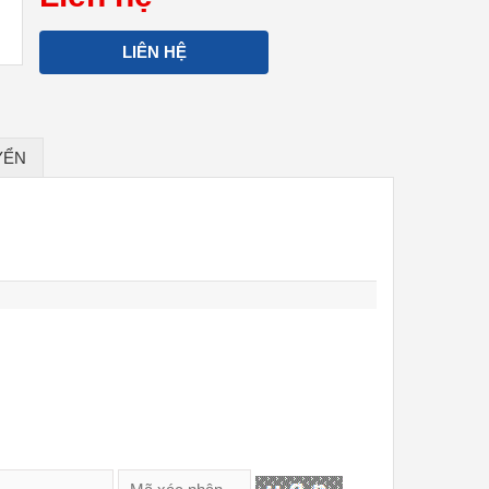
LIÊN HỆ
YỂN