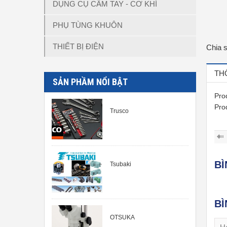
DỤNG CỤ CẦM TAY - CƠ KHÍ
PHỤ TÙNG KHUÔN
THIẾT BỊ ĐIỆN
Chia 
TH
SẢN PHẦM NỔI BẬT
Pro
Pro
Trusco
B
Tsubaki
BÌ
OTSUKA