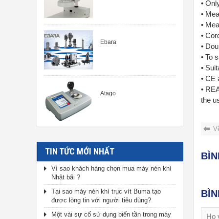
• Onl
• Mea
• Mea
• Cor
Ebara
• Dou
• To 
• Suit
• CE 
• REA
Atago
the u
V
TIN TỨC MỚI NHẤT
BÌ
Vì sao khách hàng chọn mua máy nén khí
Nhật bãi ?
Tại sao máy nén khí trục vít Buma tạo
BÌ
được lòng tin với người tiêu dùng?
Một vài sự cố sử dụng biến tần trong máy