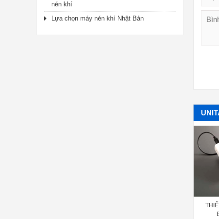
nén khí
Lựa chọn máy nén khí Nhật Bản
UNIT
THIẾT BỊ ĐO LỰC CĂNG DÂY
THIẾT BỊ ĐO LỰC CĂNG DÂY
THIẾ
UROA TSUBAKIMOTO T-ACE
CUROA MITSUBOSHI DOCTOR