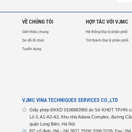
TENSION - TYPE IV
VỀ CHÚNG TÔI
HỢP TÁC VỚI VJMC
Giới thiệu chung
Hệ thống Đại lý phân phối
Sơ đồ tổ chức
Trở thành Đại lý phân phối
Tuyển dụng
VJMC VINA TECHNIQUES SERVICES CO.,LTD
Giấy phép ĐKKD 0106883965 do Sở KHĐT TP.HN cấ
Lô 3, A1-A2-A3, Khu nhà Adana Complex, đường Cầu
quận Long Biên, Hà Nội
ĐT cố định: (84 - 24) 3871 2928/ 3266 5226; Fax: (84