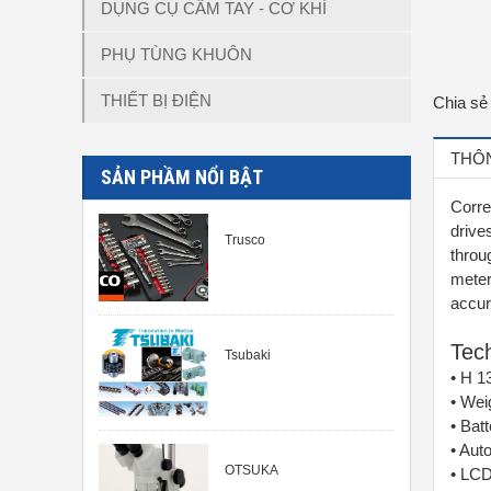
DỤNG CỤ CẦM TAY - CƠ KHÍ
PHỤ TÙNG KHUÔN
THIẾT BỊ ĐIỆN
Chia sẻ
THÔN
SẢN PHẦM NỔI BẬT
Corre
drive
Trusco
throu
meter
accur
Tech
Tsubaki
• H 
• Wei
• Bat
• Aut
OTSUKA
• LCD