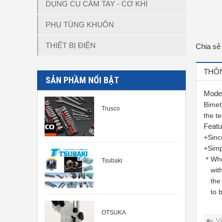
DỤNG CỤ CẦM TAY - CƠ KHÍ
PHỤ TÙNG KHUÔN
THIẾT BỊ ĐIỆN
Chia sẻ
THÔN
SẢN PHẦM NỔI BẬT
Mode
Bimet
Trusco
the t
Featu
+Since
+Simp
＊When
Tsubaki
withi
the m
to b
OTSUKA
V