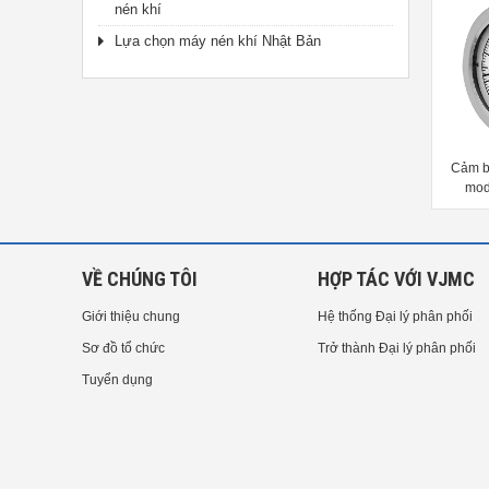
nén khí
Lựa chọn máy nén khí Nhật Bản
m biến nhiệt độ mỏ hàn Hakko
Cảm biến nhiệt độ cho tay hàn
Cảm b
191-212
Hakko A1560
mod
VỀ CHÚNG TÔI
HỢP TÁC VỚI VJMC
Giới thiệu chung
Hệ thống Đại lý phân phối
Sơ đồ tổ chức
Trở thành Đại lý phân phối
Tuyển dụng