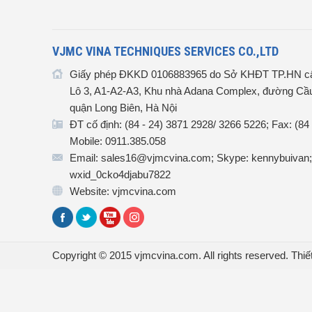
VJMC VINA TECHNIQUES SERVICES CO.,LTD
Giấy phép ĐKKD 0106883965 do Sở KHĐT TP.HN cấ
Lô 3, A1-A2-A3, Khu nhà Adana Complex, đường Cầu
quận Long Biên, Hà Nội
ĐT cố định: (84 - 24) 3871 2928/ 3266 5226; Fax: (84
Mobile: 0911.385.058
Email: sales16@vjmcvina.com; Skype: kennybuivan;
wxid_0cko4djabu7822
Website: vjmcvina.com
Copyright © 2015 vjmcvina.com. All rights reserved.
Thiế