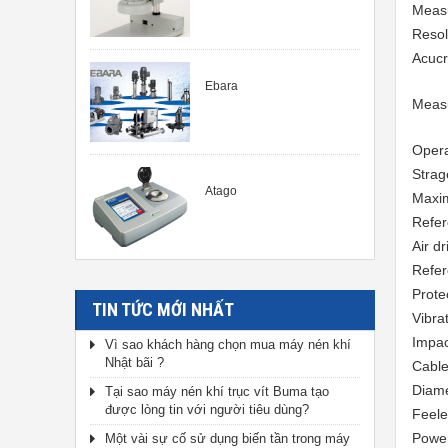
Measu
Resol
Acucr
Ebara
Measu
Opera
Strag
Atago
Maxi
Refer
Air dr
Refer
Prote
TIN TỨC MỚI NHẤT
Vibra
Impac
Vì sao khách hàng chọn mua máy nén khí
Nhật bãi ?
Cable
Diame
Tại sao máy nén khí trục vít Buma tạo
được lòng tin với người tiêu dùng?
Feele
Power
Một vài sự cố sử dụng biến tần trong máy