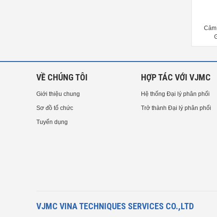
Cảm biến Magnescale Digital
Cảm biến Magnescale digital
Cảm 
Gauge DS805S series
gauge DS812S series
VỀ CHÚNG TÔI
HỢP TÁC VỚI VJMC
Giới thiệu chung
Hệ thống Đại lý phân phối
Sơ đồ tổ chức
Trở thành Đại lý phân phối
Tuyển dụng
VJMC VINA TECHNIQUES SERVICES CO.,LTD