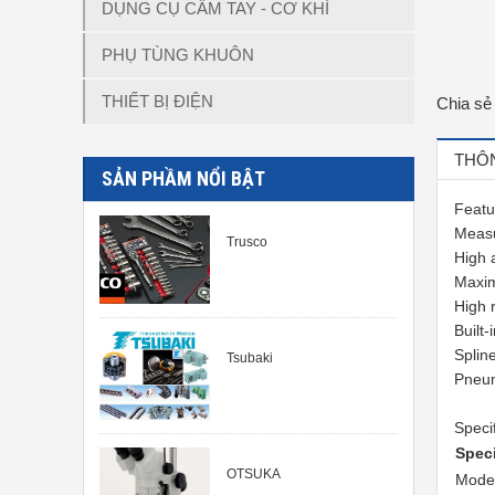
DỤNG CỤ CẦM TAY - CƠ KHÍ
PHỤ TÙNG KHUÔN
THIẾT BỊ ĐIỆN
Chia sẻ
THÔN
SẢN PHẦM NỔI BẬT
Featu
Meas
Trusco
High 
Maxim
High 
Built-
Splin
Tsubaki
Pneum
Speci
Speci
OTSUKA
Mode