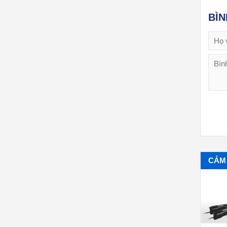
BÌ
CẢM