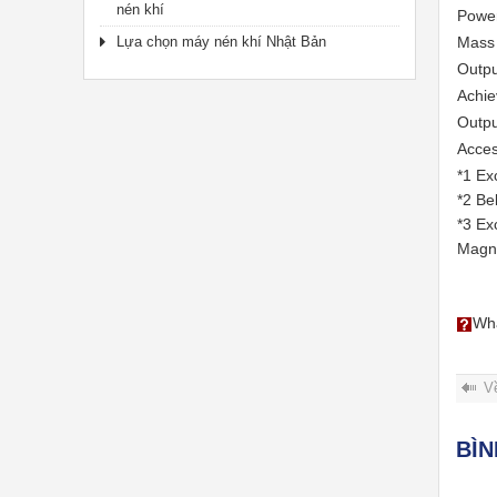
nén khí
Powe
Lựa chọn máy nén khí Nhật Bản
Mass 
Outpu
Achie
Outpu
Acces
*1 Ex
*2 Be
*3 Ex
Magne
Wha
V
BÌ