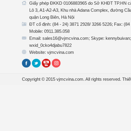
Giấy phép ĐKKD 0106883965 do Sở KHĐT TP.HN cấ
Lô 3, A1-A2-A3, Khu nhà Adana Complex, đường Cầu
quận Long Biên, Hà Nội
ĐT cố định: (84 - 24) 3871 2928/ 3266 5226; Fax: (84
Mobile: 0911.385.058
Email: sales16@vjmcvina.com; Skype: kennybuivan;
wxid_0cko4djabu7822
Website: vjmcvina.com
Copyright © 2015 vjmcvina.com. All rights reserved.
Thiế