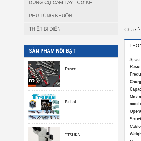
DỤNG CỤ CẦM TAY - CƠ KHÍ
PHỤ TÙNG KHUÔN
THIẾT BỊ ĐIỆN
Chia sẻ
THÔN
SẢN PHẦM NỔI BẬT
Speci
Reson
Trusco
Frequ
Charg
Capac
Maxi
Tsubaki
accel
Opera
Struc
Cable
Weigh
OTSUKA