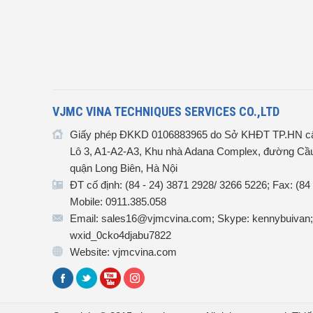
VJMC VINA TECHNIQUES SERVICES CO.,LTD
Giấy phép ĐKKD 0106883965 do Sở KHĐT TP.HN cấ
Lô 3, A1-A2-A3, Khu nhà Adana Complex, đường Cầu
quận Long Biên, Hà Nội
ĐT cố định: (84 - 24) 3871 2928/ 3266 5226; Fax: (84
Mobile: 0911.385.058
Email: sales16@vjmcvina.com; Skype: kennybuivan;
wxid_0cko4djabu7822
Website: vjmcvina.com