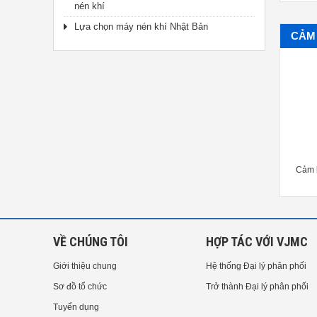
nén khí
Lựa chọn máy nén khí Nhật Bản
CẢM 
ảm biến gia tốc IMV VP-9462
Cảm biến gia tốc Rion PV-91CH
Cảm b
HHV
Piezoelectric Accelerometer
VỀ CHÚNG TÔI
HỢP TÁC VỚI VJMC
Giới thiệu chung
Hệ thống Đại lý phân phối
Sơ đồ tổ chức
Trở thành Đại lý phân phối
Tuyển dụng