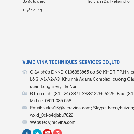
Sơ đồ tổ chức
Trở thành Đại lý phân phối
Tuyển dụng
VJMC VINA TECHNIQUES SERVICES CO.,LTD
Giấy phép ĐKKD 0106883965 do Sở KHĐT TP.HN cấ
Lô 3, A1-A2-A3, Khu nhà Adana Complex, đường Cầu
quận Long Biên, Hà Nội
ĐT cố định: (84 - 24) 3871 2928/ 3266 5226; Fax: (84
Mobile: 0911.385.058
Email: sales16@vjmcvina.com; Skype: kennybuivan;
wxid_0cko4djabu7822
Website: vjmcvina.com