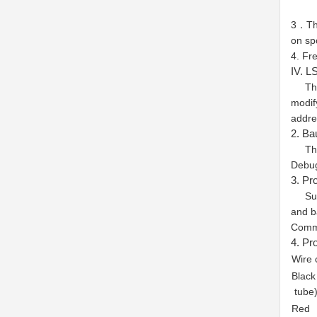
3．The
on sp
4. Fr
IV. L
The L
modif
addre
2. Ba
The d
Debug
3. Pr
Suppo
and b
Commu
4. Pr
Wire 
Black
tube
Red