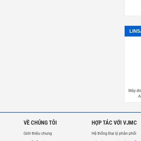
LIN
Máy đo độ bóng bề mặt LS191
Máy đo độ bóng bề mặt LS192
Máy đo
Surface Gloss Meter
Surface Gloss Meter
A
VỀ CHÚNG TÔI
HỢP TÁC VỚI VJMC
Giới thiệu chung
Hệ thống Đại lý phân phối