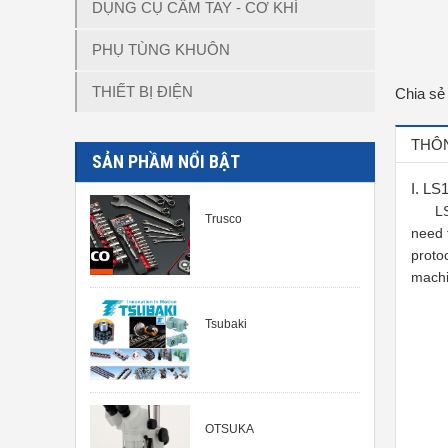
DỤNG CỤ CẦM TAY - CƠ KHÍ
PHỤ TÙNG KHUÔN
THIẾT BỊ ĐIỆN
Chia sẻ
THÔN
SẢN PHẦM NỔI BẬT
I. LS
LS129
Trusco
need 
proto
machi
Tsubaki
OTSUKA