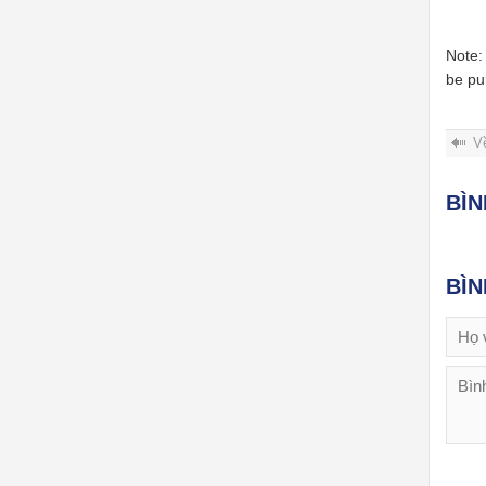
Note:
be pu
V
BÌ
BÌ