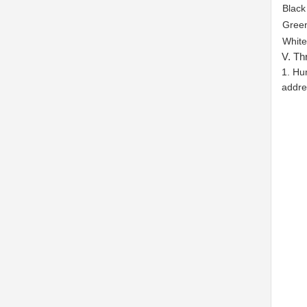
Black
Gree
White
V. Thr
1. Hu
addre