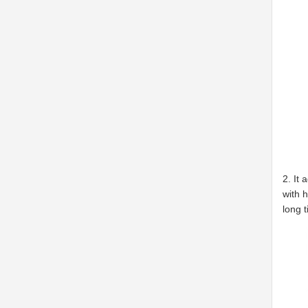
2. It
with 
long 