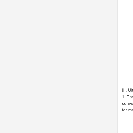
III. U
1. Th
conve
for m