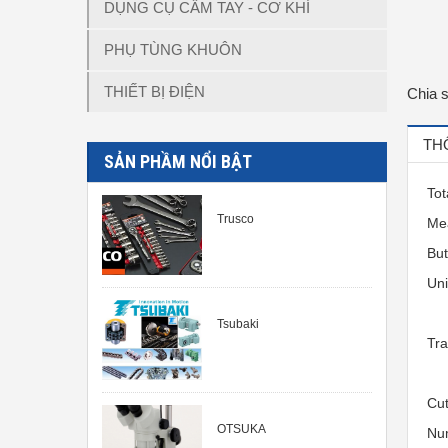
DỤNG CỤ CẦM TAY - CƠ KHÍ
PHỤ TÙNG KHUÔN
THIẾT BỊ ĐIỆN
Chia 
TH
SẢN PHẦM NỔI BẬT
Tot
Trusco
Mea
But
Uni
Tsubaki
Tra
Cut
OTSUKA
Num