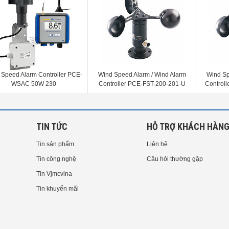
 Speed Alarm Controller PCE-
Wind Speed Alarm / Wind Alarm
Wind Sp
WSAC 50W 230
Controller PCE-FST-200-201-U
Control
TIN TỨC
HỖ TRỢ KHÁCH HÀN
Tin sản phẩm
Liên hệ
Tin công nghệ
Câu hỏi thường gặp
Tin Vjmcvina
Tin khuyến mãi