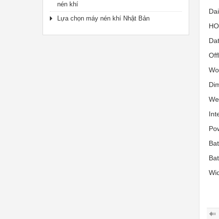
nén khí
Da
Lựa chọn máy nén khí Nhật Bản
HO
Dat
Off
Wo
Di
We
Int
Po
Bat
Bat
Wid