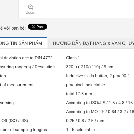
sẻ với bạn bè:
ÔNG TIN SẢN PHẨM
HƯỚNG DẪN ĐẶT HÀNG & VẬN CHU
al deviation acc.to DIN 4772
Class 1
suring range(s) / Resolution
320 μ (-210/+110) / 5 nm
ton
Inductive skids button, 2 μm/ 90 °
t of measurement
μm/ μinch selectable
total 17.5 mm
versing
According to ISO/JIS / 1.5 / 4.8 / 1
According to MOTIF / 0.64 / 3.2 / 1
 Off (ISO / JIS)
0.25 / 0.8 / 2.5 / mm
ber of sampling lengths
1...5 selectable