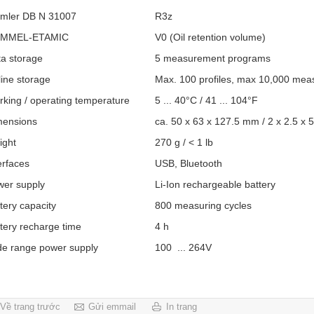
imler DB N 31007
R3z
MMEL-ETAMIC
V0 (Oil retention volume)
a storage
5 measurement programs
line storage
Max. 100 profiles, max 10,000 me
rking / operating temperature
5 ... 40°C / 41 ... 104
°F
mensions
ca. 50 x 63 x 127.5 mm / 2 x 2.5 x 5
ight
270 g / < 1 lb
erfaces
USB, Bluetooth
wer supply
Li-Ion rechargeable battery
tery capacity
800 measuring cycles
tery recharge time
4 h
e range power supply
100 ... 264V
Về trang trước
Gửi emmail
In trang