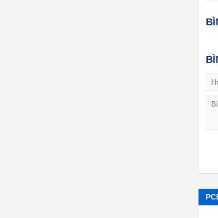
B
BÌ
PC