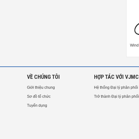
Wind Speed Alarm Controller PCE-
Wind Speed Alarm Controller PCE-
Wind
WSAC 50W 24
WSAC 50W 230-ICA incl ISO
calibration
VỀ CHÚNG TÔI
HỢP TÁC VỚI VJMC
Giới thiệu chung
Hệ thống Đại lý phân phối
Sơ đồ tổ chức
Trở thành Đại lý phân phối
Tuyển dụng