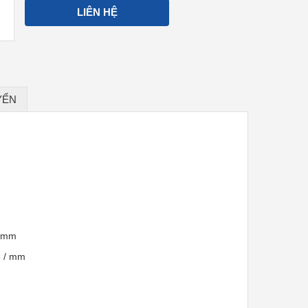
LIÊN HỆ
YỂN
5 mm
6 / mm