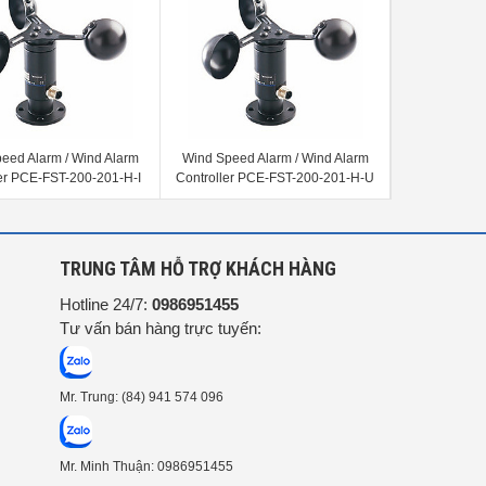
eed Alarm / Wind Alarm
Wind Speed Alarm / Wind Alarm
Máy đo tốc 
ler PCE-FST-200-201-H-I
Controller PCE-FST-200-201-H-U
Alarm / Win
PCE-F
G
TRUNG TÂM HỖ TRỢ KHÁCH HÀNG
Hotline 24/7:
0986951455
Tư vấn bán hàng trực tuyến:
Mr. Trung: (84) 941 574 096
Mr. Minh Thuận: 0986951455