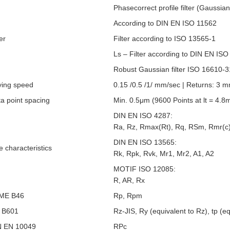
Phasecorrect profile filter (Gaussian
According to DIN EN ISO 11562
ter
Filter according to ISO 13565-1
Ls – Filter according to DIN EN IS
Robust Gaussian filter ISO 16610-3
ying speed
0.15 /0.5 /1/ mm/sec | Returns: 3 
a point spacing
Min. 0.5μm (9600 Points at lt = 4.
DIN EN ISO 4287:
Ra, Rz, Rmax(Rt), Rq, RSm, Rmr(c
DIN EN ISO 13565:
e characteristics
Rk, Rpk, Rvk, Mr1, Mr2, A1, A2
MOTIF ISO 12085:
R, AR, Rx
ME B46
Rp, Rpm
S B601
Rz-JIS, Ry (equivalent to Rz), tp (e
N EN 10049
RPc