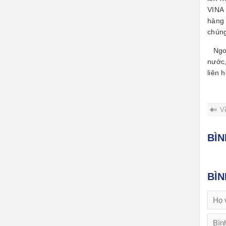
VINA 
hàng 
chúng
Ngoài
nước,
liên 
V
BÌ
BÌ