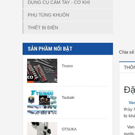
DỤNG CỤ CẦM TAY - CƠ KHÍ
PHỤ TÙNG KHUÔN
THIẾT BỊ ĐIỆN
SẢN PHẦM NỔI BẬT
Chia sẻ
Trusco
THÔN
Đặ
Tsubaki
Va
thủy 
bị kh
Van g
OTSUKA
nước,