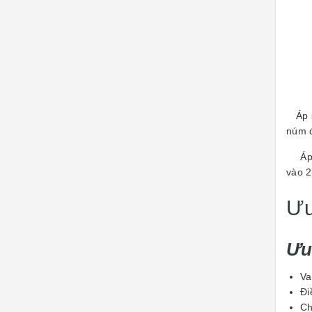
Áp su
núm đ
Áp s
vào 2
Ưu
Ưu
Va
Đi
Ch