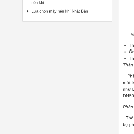
nén khí
Lựa chọn máy nén khí Nhật Bản
Van g
Th
Ốn
Th
Thân 
Phần 
môi t
như B
DN50
Phần
Thông
bộ ph