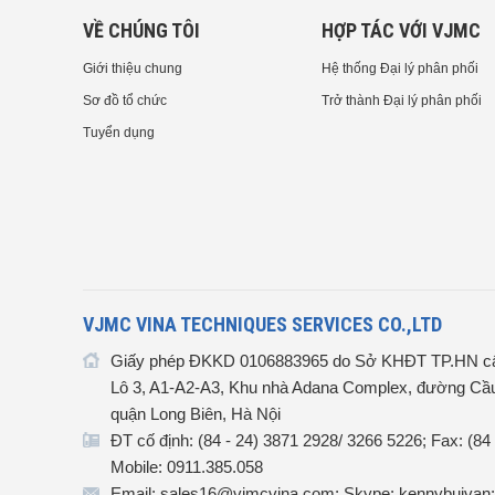
VỀ CHÚNG TÔI
HỢP TÁC VỚI VJMC
Giới thiệu chung
Hệ thống Đại lý phân phối
Sơ đồ tổ chức
Trở thành Đại lý phân phối
Tuyển dụng
VJMC VINA TECHNIQUES SERVICES CO.,LTD
Giấy phép ĐKKD 0106883965 do Sở KHĐT TP.HN cấ
Lô 3, A1-A2-A3, Khu nhà Adana Complex, đường Cầu
quận Long Biên, Hà Nội
ĐT cố định: (84 - 24) 3871 2928/ 3266 5226; Fax: (84
Mobile: 0911.385.058
Email: sales16@vjmcvina.com; Skype: kennybuivan;