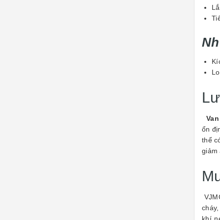
Lắ
Ti
Nh
Kí
Lo
Lư
Van
ổn đị
thể c
giảm 
Mu
VJMC 
cháy,
khí n