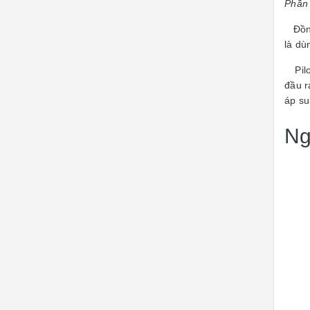
Phần 
Đồng 
là dù
Pilot
đầu r
áp su
Ng