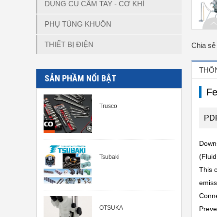
DỤNG CỤ CẦM TAY - CƠ KHÍ
PHỤ TÙNG KHUÔN
THIẾT BỊ ĐIỆN
Chia sẻ
THÔN
SẢN PHẦM NỔI BẬT
Fe
Trusco
PDP
Downsi
(Flui
Tsubaki
This 
emiss
Conne
OTSUKA
Preve