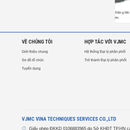
úng Phun Tự Động Meiji A110L
Súng Phun Tự Động Meiji AJ
Sún
Series
Series
VỀ CHÚNG TÔI
HỢP TÁC VỚI VJMC
Giới thiệu chung
Hệ thống Đại lý phân phối
Sơ đồ tổ chức
Trở thành Đại lý phân phối
Tuyển dụng
VJMC VINA TECHNIQUES SERVICES CO.,LTD
Giấy phép ĐKKD 0106883965 do Sở KHĐT TP.HN cấ