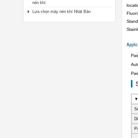
nén khí
locat
Lựa chọn máy nén khí Nhật Bản
Fluor
Stand
Stain
Applic
Pai
Aut
Pai
▼
S
D
Pa