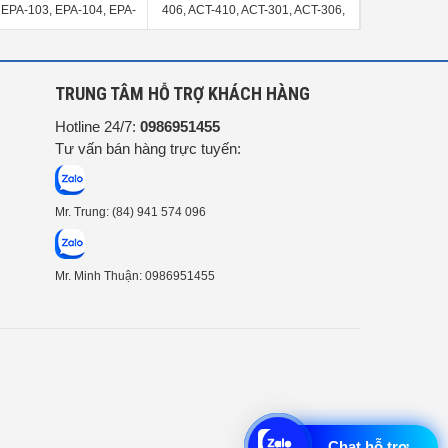
 EPA-103, EPA-104, EPA-
406, ACT-410, ACT-301, ACT-306,
407, ACT-411
105L
ACT-310
G
TRUNG TÂM HỖ TRỢ KHÁCH HÀNG
Hotline 24/7:
0986951455
Tư vấn bán hàng trực tuyến:
Mr. Trung: (84) 941 574 096
Mr. Minh Thuận: 0986951455
Chat hỗ trợ