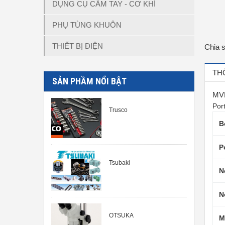
DỤNG CỤ CẦM TAY - CƠ KHÍ
PHỤ TÙNG KHUÔN
THIẾT BỊ ĐIỆN
Chia 
TH
SẢN PHẦM NỔI BẬT
MV
Por
Trusco
B
P
Tsubaki
N
N
OTSUKA
M