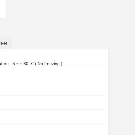
YỂN
ture: -5 ~ + 60 ℃ ( No freezing ).
8