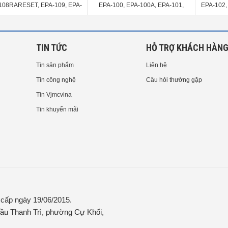
108RARESET, EPA-109, EPA-
EPA-100, EPA-100A, EPA-101,
EPA-102,
108RA
EPA-101A
TIN TỨC
HỖ TRỢ KHÁCH HÀN
Tin sản phẩm
Liên hệ
Tin công nghệ
Câu hỏi thường gặp
Tin Vjmcvina
Tin khuyến mãi
ấp ngày 19/06/2015.
ầu Thanh Trì, phường Cự Khối,