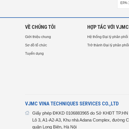
model FV10 Gauge Valve
EPA-106, EPA-107, EPA-108B,
EPA-
EPA-108G
VỀ CHÚNG TÔI
HỢP TÁC VỚI VJMC
Giới thiệu chung
Hệ thống Đại lý phân phối
Sơ đồ tổ chức
Trở thành Đại lý phân phối
Tuyển dụng
VJMC VINA TECHNIQUES SERVICES CO.,LTD
Giấy phép ĐKKD 0106883965 do Sở KHĐT TP.HN c
Lô 3, A1-A2-A3, Khu nhà Adana Complex, đường C
quận Long Biên, Hà Nội