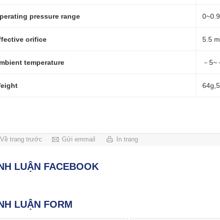
perating pressure range
0~0.
ffective orifice
5.5 
mbient temperature
－5~＋
eight
64g,
Về trang trước
Gửi emmail
In trang
ÌNH LUẬN FACEBOOK
NH LUẬN FORM