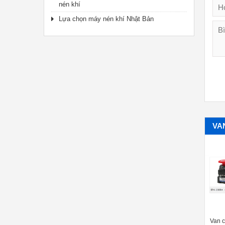
nén khí
Lựa chọn máy nén khí Nhật Bản
VA
Công tăc áp suất Nagano Keiki
Van cơ Mechanical Valve Mindman
Van 