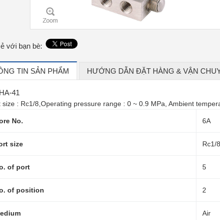
sẻ với bạn bè:
ÔNG TIN SẢN PHẨM
HƯỚNG DẪN ĐẶT HÀNG & VẬN CHU
HA-41
t size : Rc1/8,Operating pressure range : 0 ~ 0.9 MPa, Ambient tempera
ore No.
6A
ort size
Rc1/
o. of port
5
o. of position
2
edium
Air