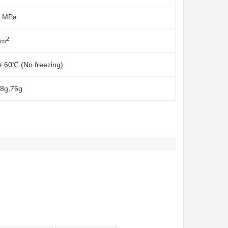
9 MPa
2
mm
60℃ (No freezing)
58g,76g