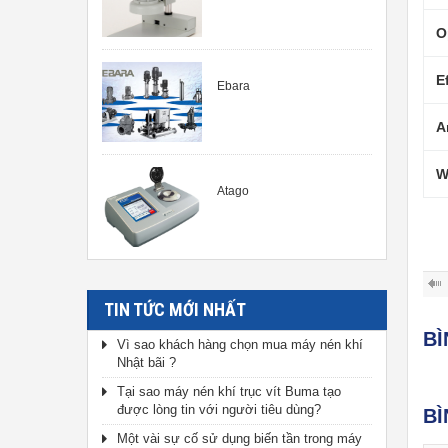
O
E
Ebara
A
W
Atago
TIN TỨC MỚI NHẤT
B
Vì sao khách hàng chọn mua máy nén khí
Nhật bãi ?
Tại sao máy nén khí trục vít Buma tạo
được lòng tin với người tiêu dùng?
BÌ
Một vài sự cố sử dụng biến tần trong máy