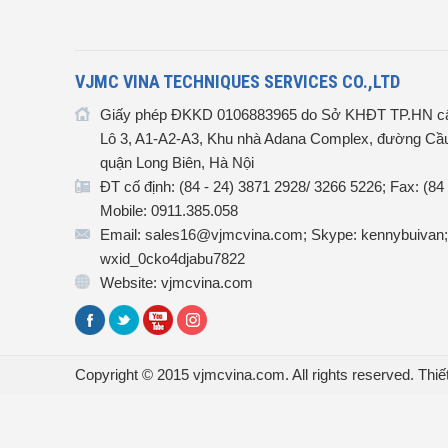
VJMC VINA TECHNIQUES SERVICES CO.,LTD
Giấy phép ĐKKD 0106883965 do Sở KHĐT TP.HN cấ
Lô 3, A1-A2-A3, Khu nhà Adana Complex, đường Cầu
quận Long Biên, Hà Nội
ĐT cố định: (84 - 24) 3871 2928/ 3266 5226; Fax: (84
Mobile: 0911.385.058
Email: sales16@vjmcvina.com; Skype: kennybuivan;
wxid_0cko4djabu7822
Website: vjmcvina.com
Copyright © 2015 vjmcvina.com. All rights reserved.
Thiế