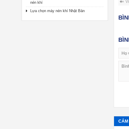
V
nén khí
Lựa chọn máy nén khí Nhật Bản
BÌ
BÌ
CẢM