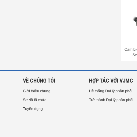
Cảm biến Autonic BPS3M-TDT
Cảm biến độ ẩm Absolute Moisture
Cảm bi
Sensor PCE-MWM 210
Se
VỀ CHÚNG TÔI
HỢP TÁC VỚI VJMC
Giới thiệu chung
Hệ thống Đại lý phân phối
Sơ đồ tổ chức
Trở thành Đại lý phân phối
Tuyển dụng