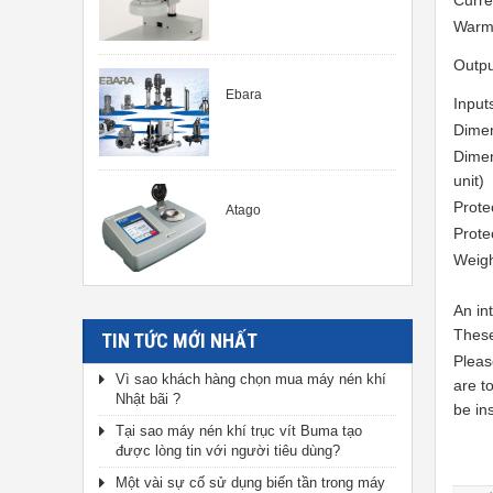
Curre
Warm-
Outpu
Ebara
Input
Dimen
Dimen
unit)
Prote
Atago
Protec
Weigh
An in
These
TIN TỨC MỚI NHẤT
Pleas
Vì sao khách hàng chọn mua máy nén khí
are t
Nhật bãi ?
be ins
Tại sao máy nén khí trục vít Buma tạo
được lòng tin với người tiêu dùng?
Một vài sự cố sử dụng biến tần trong máy