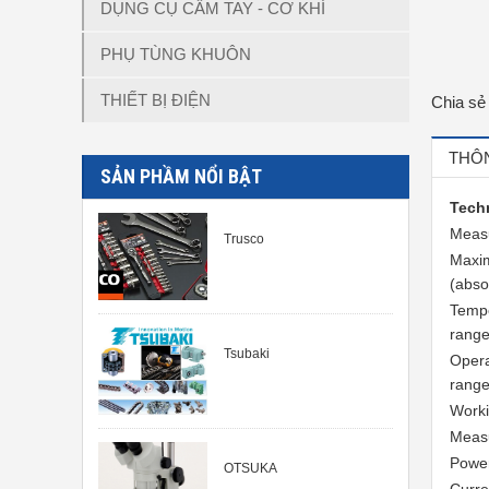
DỤNG CỤ CẦM TAY - CƠ KHÍ
PHỤ TÙNG KHUÔN
THIẾT BỊ ĐIỆN
Chia sẻ
THÔN
SẢN PHẦM NỔI BẬT
Techn
Meas
Trusco
Maxim
(abso
Temp
rang
Tsubaki
Opera
rang
Work
Measu
Power
OTSUKA