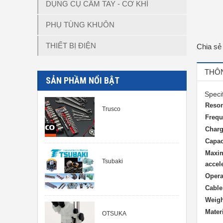
DỤNG CỤ CẦM TAY - CƠ KHÍ
PHỤ TÙNG KHUÔN
THIẾT BỊ ĐIỆN
Chia sẻ
THÔN
SẢN PHẦM NỔI BẬT
Speci
Reson
Trusco
Frequ
Charg
Capac
Maxi
Tsubaki
accel
Opera
Cable
Weigh
Mater
OTSUKA