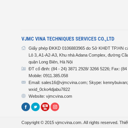
VJMC VINA TECHNIQUES SERVICES CO.,LTD
Giấy phép ĐKKD 0106883965 do Sở KHĐT TP.HN cấ
Lô 3, A1-A2-A3, Khu nhà Adana Complex, đường Cầu
quận Long Biên, Hà Nội
ĐT cố định: (84 - 24) 3871 2928/ 3266 5226; Fax: (84
Mobile: 0911.385.058
Email: sales16@vjmcvina.com; Skype: kennybuivan;
wxid_0cko4djabu7822
Website: vjmcvina.com
Copyright © 2015 vjmcvina.com. All rights reserved.
Thiế