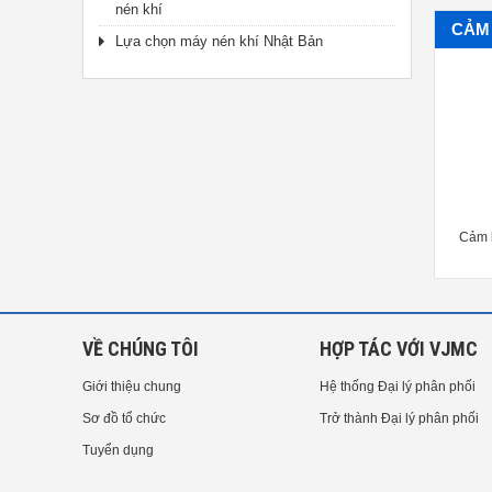
nén khí
CẢM 
Lựa chọn máy nén khí Nhật Bản
ảm biến gia tốc IMV VP-9462
Cảm biến gia tốc Rion PV-91CH
Cảm b
HHV
Piezoelectric Accelerometer
VỀ CHÚNG TÔI
HỢP TÁC VỚI VJMC
Giới thiệu chung
Hệ thống Đại lý phân phối
Sơ đồ tổ chức
Trở thành Đại lý phân phối
Tuyển dụng